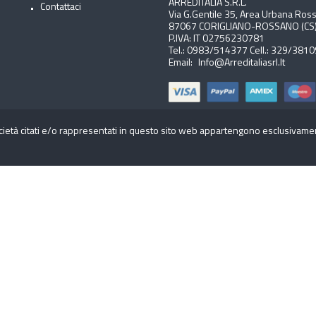
ARREDITALIA S.r.l.
Contattaci
Via G.Gentile 35, Area Urbana Ros
87067 CORIGLIANO-ROSSANO (CS
P.IVA: IT 02756230781
Tel.:
0983/514377
Cell.:
329/3810
Email:
Info@arreditaliasrl.it
cietà citati e/o rappresentati in questo sito web appartengono esclusivamente