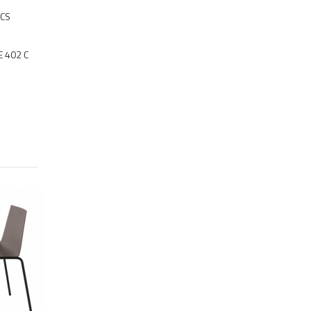
NCS
E 402 C