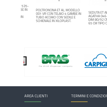
 FLINT 535-
 4 GAMBE IN
POLTRONCINA ET AL. MODELLO
SEDUTA ET AL. MODE
UTA IN
001 VR CON TELAIO 4 GAMBE IN
AGATHA 046-DP IN A
ENALE IN
TUBO ACCIAIO CON SEDILE E
DIM 80/92 CM 45/57
SCHIENALE IN XILOPLAST.
65 CM TIPO COM
AREA CLIENTI
TERMINI E CONDIZIO