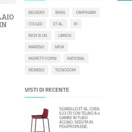
BECKERS
BRAS
CARPIGIANI
LAIO
IN
COLGED
ET AL.
IFI
INOX B.I.M.
LAINOX
MARENO
MISA
MORETTI FORNI
RATIONAL
REWEBO
TECNODOM
VISTI DI RECENTE
SGABELLO ET AL. CUBA
623 CR CON TELAIO A 4
GAMBE IN TUBO
ACCIAIO. SEDUTA IN
POLIPROPILENE.