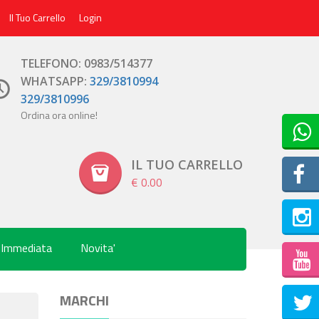
Il Tuo Carrello
Login
TELEFONO: 0983/514377
WHATSAPP:
329/3810994
329/3810996
Ordina ora online!
IL TUO CARRELLO
€ 0.00
 Immediata
Novita'
Inst
MARCHI