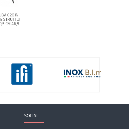
 IN
SGABELLO ET AL. CUBA 623 CR
POUF IMBOTTITO ET AL.
TTURA IN
CON TELAIO A 4 GAMBE IN
MODELLO BOOM P000
46,5 CM
TUBO ACCIAIO. SEDUTA IN
TESSUTO FORNITO DAL 
POLIPROPILENE.
SOCIAL