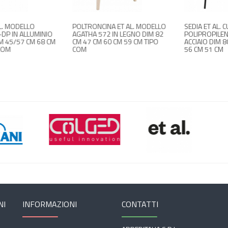
LLO
POLTRONCINA ET AL. MODELLO
SEDIA ET AL. CUBA 620
LLUMINIO
AGATHA 572 IN LEGNO DIM 82
POLIPROPILENE STRU
 CM 68 CM
CM 47 CM 60 CM 59 CM TIPO
ACCIAIO DIM 80,5 CM 
COM
56 CM 51 CM
NI
INFORMAZIONI
CONTATTI