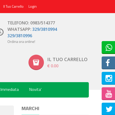
Il Tuo Carrello
Login
TELEFONO: 0983/514377
WHATSAPP:
329/3810994
329/3810996
Ordina ora online!
IL TUO CARRELLO
€ 0.00
 Immediata
Novita'
Inst
MARCHI