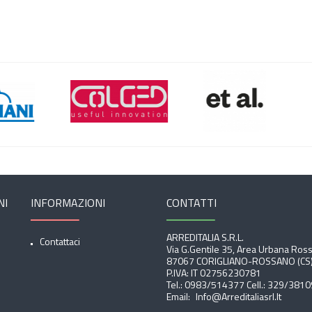
NI
INFORMAZIONI
CONTATTI
ARREDITALIA S.r.l.
Contattaci
Via G.Gentile 35, Area Urbana Ros
87067 CORIGLIANO-ROSSANO (CS
P.IVA: IT 02756230781
Tel.:
0983/514377
Cell.:
329/3810
Email:
Info@arreditaliasrl.it