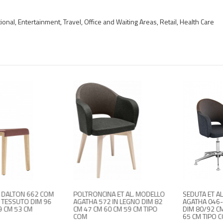
nal, Entertainment, Travel, Office and Waiting Areas, Retail, Health Care
N 662 COM
POLTRONCINA ET AL. MODELLO
SEDUTA ET AL. MODEL
O DIM 96
AGATHA 572 IN LEGNO DIM 82
AGATHA 046-DP IN AL
CM
CM 47 CM 60 CM 59 CM TIPO
DIM 80/92 CM 45/57 
COM
65 CM TIPO COM