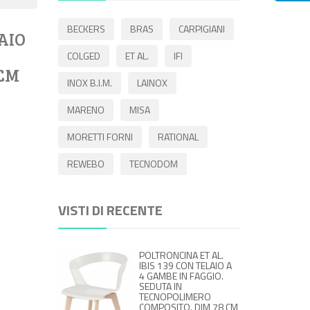
BECKERS
BRAS
CARPIGIANI
AIO
COLGED
ET AL.
IFI
 CM
INOX B.I.M.
LAINOX
MARENO
MISA
MORETTI FORNI
RATIONAL
REWEBO
TECNODOM
VISTI DI RECENTE
POLTRONCINA ET AL.
IBIS 139 CON TELAIO A
4 GAMBE IN FAGGIO.
SEDUTA IN
TECNOPOLIMERO
COMPOSITO. DIM 78 CM