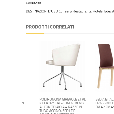
campione
DESTINAZIONI D'USO Coffee & Restaurants, Hotels, Educatio
PRODOTTI CORRELATI
77 CON
POLTRONCINA GIREVOLE ET AL.
SEDIA ET AL. DALTO
NDE IN
KICCA 021 DP. -COM AL BLACK
FRASSINO E TESSUT
AL CON TELAIO A 4 RAZZE IN
CM 47 CM 49 CM 53 
TUBO ACCIAIO. SEDILE E