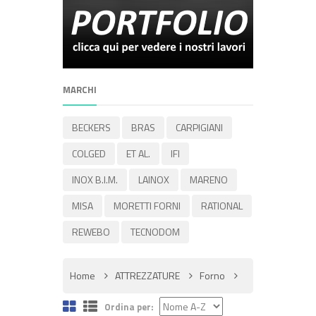
MARCHI
BECKERS
BRAS
CARPIGIANI
COLGED
ET AL.
IFI
INOX B.I.M.
LAINOX
MARENO
MISA
MORETTI FORNI
RATIONAL
REWEBO
TECNODOM
Home
ATTREZZATURE
Forno
Ordina per: