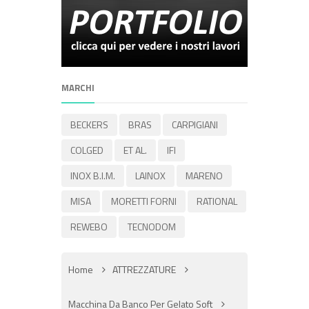
MARCHI
BECKERS
BRAS
CARPIGIANI
COLGED
ET AL.
IFI
INOX B.I.M.
LAINOX
MARENO
MISA
MORETTI FORNI
RATIONAL
REWEBO
TECNODOM
Home
ATTREZZATURE
Macchina Da Banco Per Gelato Soft