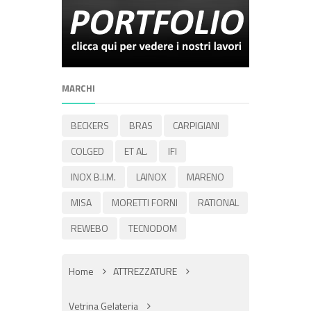
MARCHI
BECKERS
BRAS
CARPIGIANI
COLGED
ET AL.
IFI
INOX B.I.M.
LAINOX
MARENO
MISA
MORETTI FORNI
RATIONAL
REWEBO
TECNODOM
Home
ATTREZZATURE
Vetrina Gelateria