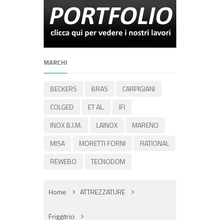
MARCHI
BECKERS
BRAS
CARPIGIANI
COLGED
ET AL.
IFI
INOX B.I.M.
LAINOX
MARENO
MISA
MORETTI FORNI
RATIONAL
REWEBO
TECNODOM
Home
ATTREZZATURE
Friggitrici