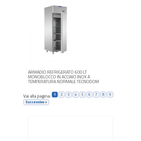
RICHIEDI INFORMAZIONI
ARMADIO REFRIGERATO 600 LT
MONOBLOCCO IN ACCIAIO INOX A
TEMPERATURA NORMALE TECNODOM
1
2
3
4
5
6
7
8
9
Vai alla pagina:
Successivo >