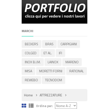
MARCHI
BECKERS
BRAS
CARPIGIANI
COLGED
ET AL.
IFI
INOX B.I.M.
LAINOX
MARENO
MISA
MORETTI FORNI
RATIONAL
REWEBO
TECNODOM
Home
ATTREZZATURE
Ordina per: