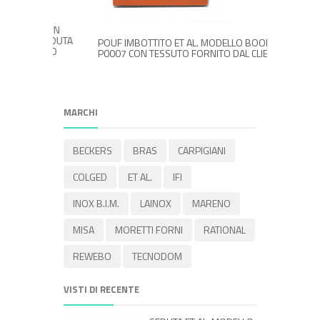
VR CON
O, SEDUTA
POUF IMBOTTITO ET AL. MODELLO BOOM
SGABELLO
ONDINO
P0007 CON TESSUTO FORNITO DAL CLIENTE
4 GAMBE 
SCHIENAL
60 CM 5
MARCHI
BECKERS
BRAS
CARPIGIANI
COLGED
ET AL.
IFI
INOX B.I.M.
LAINOX
MARENO
MISA
MORETTI FORNI
RATIONAL
REWEBO
TECNODOM
VISTI DI RECENTE