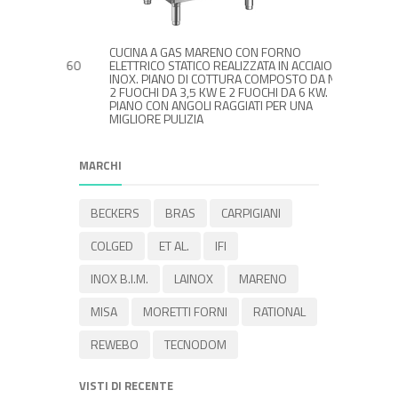
CON
CUCINA A GAS MARENO CON FORNO
CUCINA 
E STAR 60
ELETTRICO STATICO REALIZZATA IN ACCIAIO
ELETTRIC
INOX. PIANO DI COTTURA COMPOSTO DA N°
FUOCHI 4
2 FUOCHI DA 3,5 KW E 2 FUOCHI DA 6 KW.
CON CAM
PIANO CON ANGOLI RAGGIATI PER UNA
MM.570X
MIGLIORE PULIZIA
MARCHI
BECKERS
BRAS
CARPIGIANI
COLGED
ET AL.
IFI
INOX B.I.M.
LAINOX
MARENO
MISA
MORETTI FORNI
RATIONAL
REWEBO
TECNODOM
VISTI DI RECENTE