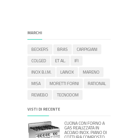
INOX. PI
2 FUOCHI
PIANO CO
MIGLIORE
MARCHI
BECKERS
BRAS
CARPIGIANI
COLGED
ET AL.
IFI
INOX B.I.M.
LAINOX
MARENO
MISA
MORETTI FORNI
RATIONAL
REWEBO
TECNODOM
VISTI DI RECENTE
CUCINA CON FORNO A
GAS REALIZZATA IN
ACCIAIO INOX. PIANO DI
COTTURA COMPOSTO