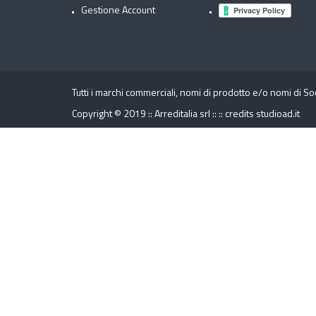
Gestione Account
Tutti i marchi commerciali, nomi di prodotto e/o nomi di So
Copyright © 2019 :: Arreditalia srl :: ::
credits
studioad.it