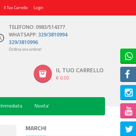
Il Tuo Carrello
Login
TELEFONO: 0983/514377
WHATSAPP:
329/3810994
329/3810996
Ordina ora online!
IL TUO CARRELLO
€ 0.00
 Immediata
Novita'
Inst
MARCHI