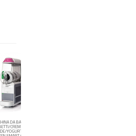
PER
ANITE B-
BRAS