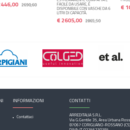
FACILE DA USARE, È
0,60
€ 1024,00
1126
DISPONIBILE CON VASCHE DA 6
LITRI DI CAPACITÀ.
€ 2605,00
2865,50
NI
INFORMAZIONI
CONTATTI
ARREDITALIA S.r.l.
Contattaci
Via G.Gentile 35, Area Urbana Ros
87067 CORIGLIANO-ROSSANO (CS
P.IVA: IT 02756230781