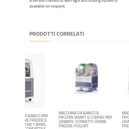
A version named LK with light and locking system is
available on request.
PRODOTTI CORRELATI
MACCHINA DA BANCO B-
MACCHINA DA BANCO
BANCO PER
FROZEN SMART 6/2 BRAS PER
FROZEN SMART 6/3 
 FREDDE E
GRANITE-SORBETTI-CREME
GRANITE-SORBETTI
D 1 BRAS.
FREDDE-YOGURT
FREDDE-YOGURT
MPATTA E