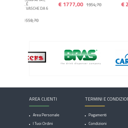
€ 1777,00
€ 2446,00
1954,70
269
ASCHE DA 6
58,70
AREA CLIENTI
TERMINI E CONDIZIO
Area Personale
Pagamenti
I Tuoi Ordini
Condizioni