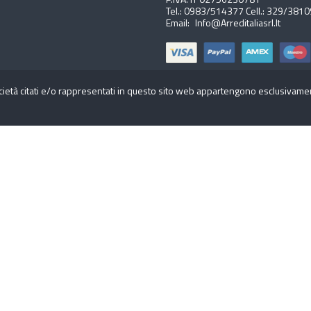
Tel.:
0983/514377
Cell.:
329/3810
Email:
Info@arreditaliasrl.it
cietà citati e/o rappresentati in questo sito web appartengono esclusivamente