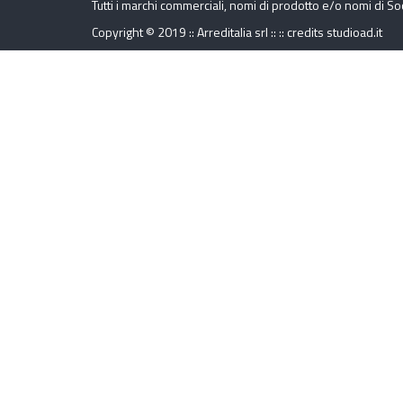
Tutti i marchi commerciali, nomi di prodotto e/o nomi di So
Copyright © 2019 :: Arreditalia srl :: ::
credits
studioad.it