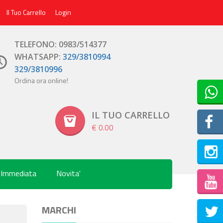
Il Tuo Carrello
Login
TELEFONO: 0983/514377
WHATSAPP:
329/3810994
329/3810996
Ordina ora online!
IL TUO CARRELLO
€ 0.00
 Immediata
Novita'
Inst
MARCHI