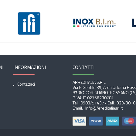
NI
INFORMAZIONI
CONTATTI
ARREDITALIA S.r.l.
Contattaci
Via G.Gentile 35, Area Urbana Ros
87067 CORIGLIANO-ROSSANO (CS
P.IVA: IT 02756230781
Tel.:
0983/514377
Cell.:
329/3810
Email:
Info@arreditaliasrl.it